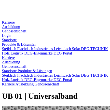
Karriere
Ausbildung
Genossenschaft
Login
Standorte
Produkte & Lösungen
Steildach
Flachdach
Industrielles Leichtdach
Solar
DEG TECHNIK
Holz
Logistik
DEG-Eigenmarke
DEG Portal
Karriere
Ausbildung
Genossenschaft
Standorte
Produkte & Lösungen
Steildach
Flachdach
Industrielles Leichtdach
Solar
DEG TECHNIK
Holz
Logistik
DEG-Eigenmarke
DEG Portal
Karriere
Ausbildung
Genossenschaft
UB 01 | Universalband